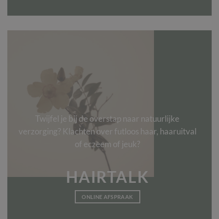
Twijfel je bij de overstap naar natuurlijke
verzorging? Klachten over futloos haar, haaruitval
of eczeem of jeuk?
HAIRTALK
ONLINE AFSPRAAK