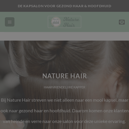
Ga
DE KAPSALON VOOR GEZOND HAAR & HOOFDHUID
naar
inhoud
NATURE HAIR
HAARVRIENDELIJKE KAPPER
Bij Nature Hair streven we niet alleen naar een mooi kapsel, maar
ook naar gezond haar en hoofdhuid. Daarom komen onze klanten
van heinde en verre naar onze salon voor deze unieke ervaring.