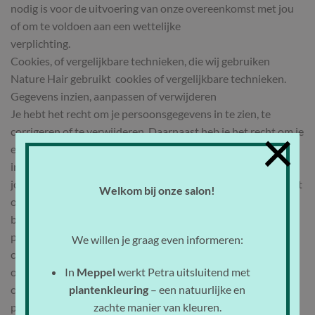
nodig is voor de uitvoering van onze overeenkomst met jou
of om te voldoen aan een wettelijke
verplichting.
Cookies, of vergelijkbare technieken, die wij gebruiken
Nature Hair gebruikt cookies of vergelijkbare technieken.
Gegevens inzien, aanpassen of verwijderen
Je hebt het recht om je persoonsgegevens in te zien, te
×
corrigeren of te verwijderen. Daarnaast heb je het recht om je
eventuele toestemming voor de gegevensverwerking
in te trekken of bezwaar te maken tegen de verwerking van
jouw persoonsgegevens door Nature Hair en heb je het recht
Welkom bij onze salon!
op gegevensoverdraagbaarheid. Dat
betekent dat je bij ons een verzoek kan indienen om de
persoonsgegevens die wij van jou beschikken in een
We willen je graag even informeren:
computerbestand naar jou of een ander, door jou genoemde
organisatie, te sturen. Je kunt een verzoek tot inzage,
In
Meppel
werkt Petra uitsluitend met
correctie, verwijdering, gegevensoverdraging van je
plantenkleuring
– een natuurlijke en
persoonsgegevens of verzoek tot intrekking van je
zachte manier van kleuren.