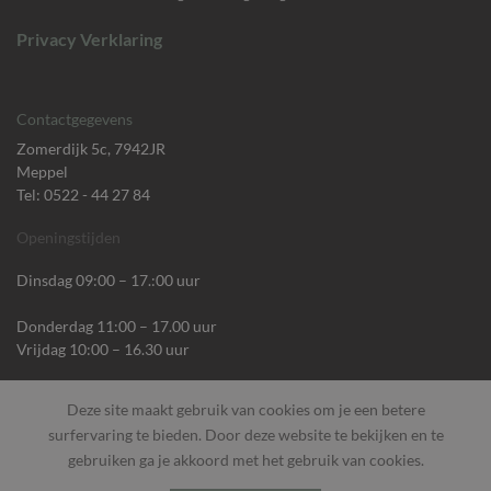
Privacy Verklaring
Contactgegevens
Zomerdijk 5c, 7942JR
Meppel
Tel: 0522 - 44 27 84
Openingstijden
Dinsdag 09:00 – 17.:00 uur
Donderdag 11:00 – 17.00 uur
Vrijdag 10:00 – 16.30 uur
“BOEK IN MEPPEL”
Deze site maakt gebruik van cookies om je een betere
surfervaring te bieden. Door deze website te bekijken en te
gebruiken ga je akkoord met het gebruik van cookies.