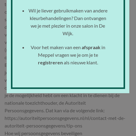
toestemming
Wil je liever gebruikmaken van andere
of bezwaar op de verwerking van jouw persoonsgegevens
kleurbehandelingen? Dan ontvangen
sturen naar kapsalon@nature-hair.nl. Om er zeker van te zijn
we je met plezier in onze salon in De
dat het verzoek tot inzage door jou is gedaan,
Wijk.
vragen wij jou een kopie van je identiteitsbewijs met het
verzoek mee te sturen. Maak in deze kopie je pasfoto, MRZ
Voor het maken van een
afspraak
in
(machine readable zone, de strook met nummers
Meppel vragen we je om je te
onderaan het paspoort), paspoortnummer en
registreren
als nieuwe klant.
Burgerservicenummer (BSN) zwart. Dit ter bescherming van
je privacy. We reageren zo snel mogelijk, maar binnen vier
weken,
op jouw verzoek . Nature Hair wil je er tevens op wijzen dat
je de mogelijkheid hebt om een klacht in te dienen bij de
nationale toezichthouder, de Autoriteit
Persoonsgegevens. Dat kan via de volgende link:
https://autoriteitpersoonsgegevens.nl/nl/contact-met-de-
autoriteit-persoonsgegevens/tip-ons
Hoe wij persoonsgegevens beveiligen