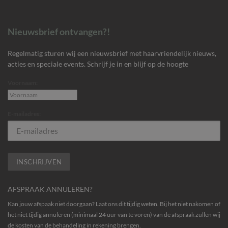
Nieuwsbrief ontvangen?!
Regelmatig sturen wij een nieuwsbrief met haarvriendelijk nieuws,
acties en speciale events. Schrijf je in en blijf op de hoogte
Voornaam:
E-mailadres:
AFSPRAAK ANNULEREN?
Kan jouw afspaak niet doorgaan? Laat ons dit tijdig weten. Bij het niet nakomen of
het niet tijdig annuleren (minimaal 24 uur van te voren) van de afspraak zullen wij
de kosten van de behandeling in rekening brengen.