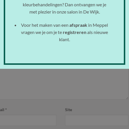
kleurbehandelingen? Dan ontvangen we je
met plezier in onze salon in De Wijk.
Voor het maken van een
afspraak
in Meppel
vragen we je om je te
registreren
als nieuwe
klant.
Vereiste velden zijn gemarkeerd met
*
ail
*
Site