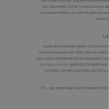
Over stress bestaat nog veel onduidelijkhe
kan versnellen. Echter is wel bewezen dat
oorzaken hebben. Zo ook het gebruik van 
stress k
LI
Liefde doet iedereen goed. Ook je haren. 
chemische producten. Stijl, Föhn en verf je
voor dat je voldoende afstand bewaard tusse
stylingsproducten
gebruikt. Dit geldt ook 
voorzien van een mooi kleurtje? Zorg er
En…. ga regelmatig naar de kapper om je 