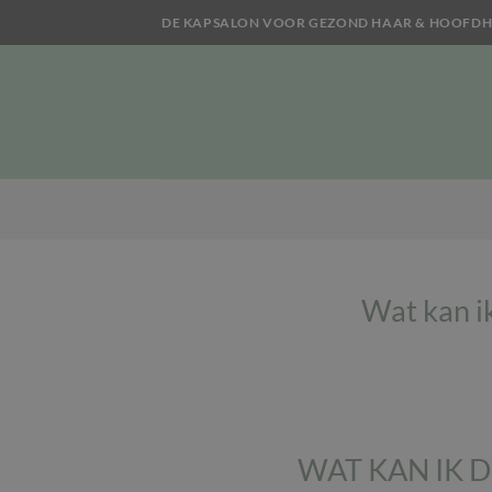
Ga
DE KAPSALON VOOR GEZOND HAAR & HOOFDH
naar
inhoud
Wat kan i
WAT KAN IK 