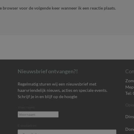
ze browser voor de volgende keer wanneer ik een reactie plaats.
Nieuwsbrief ontvangen?!
Con
Zome
Regelmatig sturen wij een nieuwsbrief met
Mep
haarvriendelijk nieuws, acties en speciale events.
Tel:
Schrijf je in en blijf op de hoogte
Open
Voornaam:
Dins
E-mailadres:
Dond