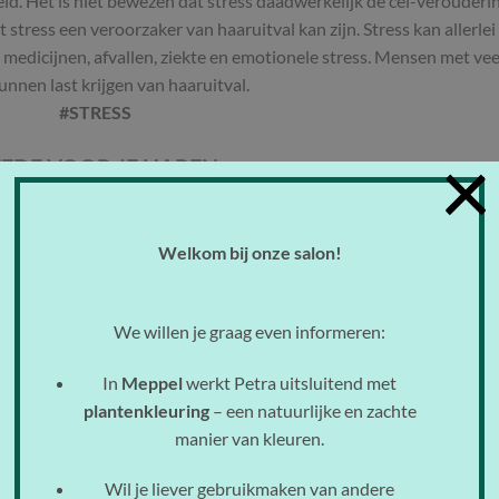
id. Het is niet bewezen dat stress daadwerkelijk de cel-verouderi
 stress een veroorzaker van haaruitval kan zijn. Stress kan allerlei
medicijnen, afvallen, ziekte en emotionele stress. Mensen met vee
unnen last krijgen van haaruitval.
#STRESS
×
EFDE VOOR JE HAREN
Het is daarom erg belangrijk om lief te zijn voor je haren. Vermijd
 haren niet vaak. Wil je toch regelmatig je haren föhnen? Zorg er d
Welkom bij onze salon!
n de föhn en je haar. En zorg dat je
beschermende verzorgings- en
voor het verven van je haar. Wil je toch met enige regelmaat je har
 voor dat je dan kiest voor een zo natuurlijke mogelijke kleuring.
We willen je graag even informeren:
#LIEFDE
In
Meppel
werkt Petra uitsluitend met
haren te voorzien van een goede knipbeurt en de juiste verzorging
plantenkleuring
– een natuurlijke en zachte
manier van kleuren.
Wil je liever gebruikmaken van andere