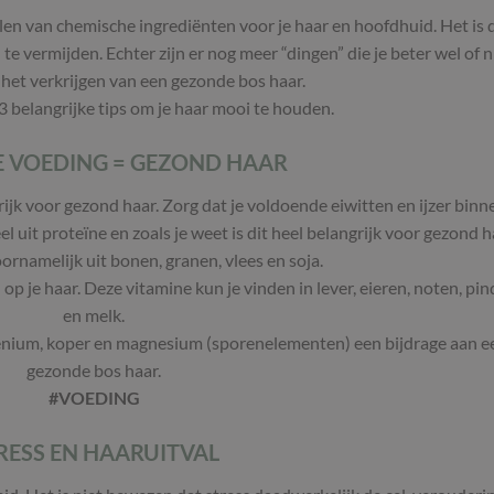
en van chemische ingrediënten voor je haar en hoofdhuid. Het is 
e vermijden. Echter zijn er nog meer “dingen” die je beter wel of n
het verkrijgen van een gezonde bos haar.
 3 belangrijke tips om je haar mooi te houden.
 VOEDING = GEZOND HAAR
jk voor gezond haar. Zorg dat je voldoende eiwitten en ijzer binn
el uit proteïne en zoals je weet is dit heel belangrijk voor gezond h
oornamelijk uit bonen, granen, vlees en soja.
p je haar. Deze vitamine kun je vinden in lever, eieren, noten, pin
en melk.
elenium, koper en magnesium (sporenelementen) een bijdrage aan e
gezonde bos haar.
#VOEDING
RESS EN HAARUITVAL