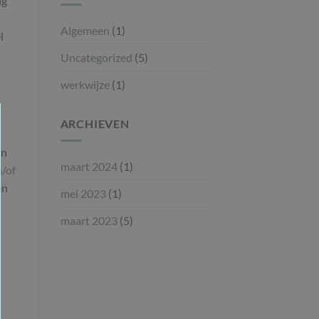
ng
voor
natuurlijke
(haar)cosmetica
Algemeen
(1)
l
Uncategorized
(5)
werkwijze
(1)
ARCHIEVEN
an
maart 2024
(1)
/of
en
mei 2023
(1)
maart 2023
(5)
.