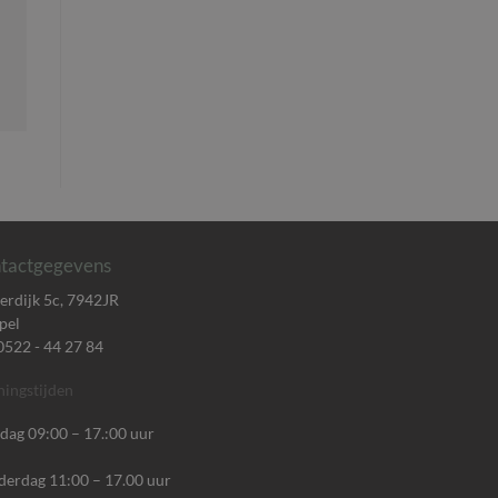
tactgegevens
rdijk 5c, 7942JR
pel
 0522 - 44 27 84
ingstijden
dag 09:00 – 17.:00 uur
erdag 11:00 – 17.00 uur