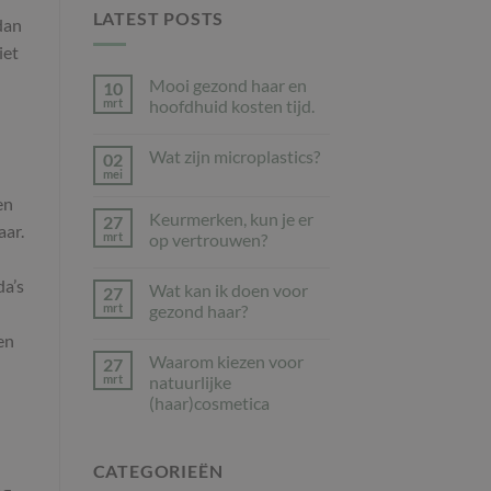
LATEST POSTS
dan
iet
Mooi gezond haar en
10
mrt
hoofdhuid kosten tijd.
Geen
reacties
Wat zijn microplastics?
02
op
Mooi
mei
Geen
gezond
reacties
haar
en
op
en
Keurmerken, kun je er
27
Wat
hoofdhuid
aar.
zijn
mrt
op vertrouwen?
kosten
microplastics?
tijd.
Geen
reacties
da’s
Wat kan ik doen voor
27
op
Keurmerken,
mrt
gezond haar?
kun
je
Geen
en
er
reacties
Waarom kiezen voor
27
op
op
vertrouwen?
Wat
mrt
natuurlijke
kan
(haar)cosmetica
ik
doen
Geen
voor
reacties
gezond
op
haar?
CATEGORIEËN
Waarom
kiezen