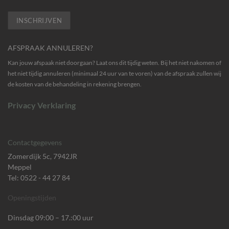
AFSPRAAK ANNULEREN?
Kan jouw afspaak niet doorgaan? Laat ons dit tijdig weten. Bij het niet nakomen of
het niet tijdig annuleren (minimaal 24 uur van te voren) van de afspraak zullen wij
de kosten van de behandeling in rekening brengen.
Privacy Verklaring
Contactgegevens
Zomerdijk 5c, 7942JR
Meppel
Tel: 0522 - 44 27 84
Openingstijden
Dinsdag 09:00 – 17.:00 uur