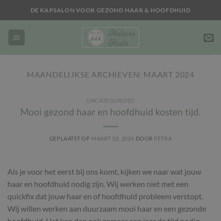
Ga
DE KAPSALON VOOR GEZOND HAAR & HOOFDHUID
naar
inhoud
MAANDELIJKSE ARCHIEVEN:
MAART 2024
UNCATEGORIZED
Mooi gezond haar en hoofdhuid kosten tijd.
GEPLAATST OP
MAART 10, 2024
DOOR
PETRA
Als je voor het eerst bij ons komt, kijken we naar wat jouw
haar en hoofdhuid nodig zijn. Wij werken niet met een
quickfix dat jouw haar en of hoofdhuid probleem verstopt.
Wij willen werken aan duurzaam mooi haar en een gezonde
hoofdhuid. Het kan dan ook zomaar een jaar de tijd nodig