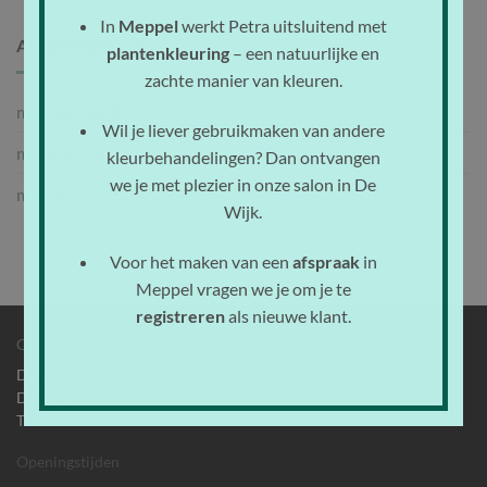
In
Meppel
werkt Petra uitsluitend met
ARCHIEVEN
plantenkleuring
– een natuurlijke en
zachte manier van kleuren.
maart 2024
(1)
Wil je liever gebruikmaken van andere
mei 2023
(1)
kleurbehandelingen? Dan ontvangen
we je met plezier in onze salon in De
maart 2023
(5)
Wijk.
Voor het maken van een
afspraak
in
Meppel vragen we je om je te
registreren
als nieuwe klant.
Contactgegevens
Dorpsstraat 72C, 7957 AW
De Wijk
Tel: 0522 - 44 27 84
Openingstijden